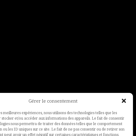
Gérer le consentement
les meilleures expériences, nous utilisons des technologies telles que les
 stocker et/ou accéder aux informations des appareils. Le fait de consentir
ologies nous permettra de traiter des données telles que le comportement
n ou les ID uniques sur ce site. Le fait de ne pas consentir ou de retirer son
 peut avoir un effet négatif sur certaines caractéristiques et fonctions.