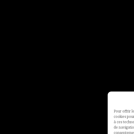
Pour offrir 
cookies pour
à ces techn
de navigatio
consentement